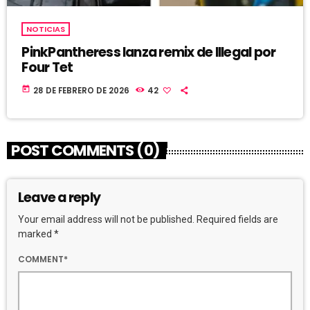
NOTICIAS
PinkPantheress lanza remix de Illegal por
Four Tet
today
28 DE FEBRERO DE 2026
42
POST COMMENTS (0)
Leave a reply
Your email address will not be published. Required fields are
marked *
COMMENT*