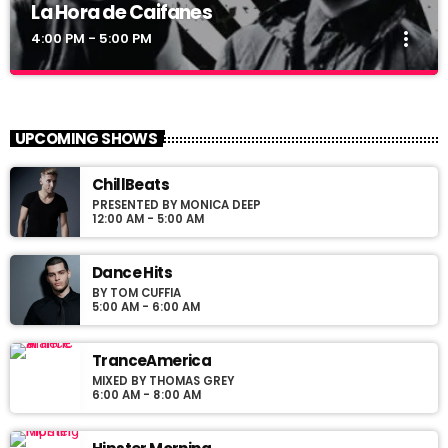
La Hora de Caifanes
more_vert
4:00 PM - 5:00 PM
La Hora de Caifanes
close
Las mejores canciones de Caifanes en La Freaky
UPCOMING SHOWS
Radio
aqui va mas fres
ChillBeats
PRESENTED BY MONICA DEEP
12:00 AM - 5:00 AM
Dance Hits
BY TOM CUFFIA
5:00 AM - 6:00 AM
TranceAmerica
MIXED BY THOMAS GREY
6:00 AM - 8:00 AM