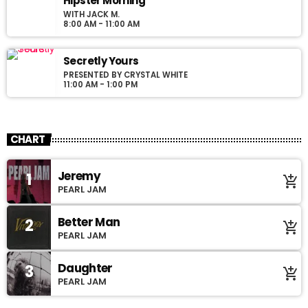
Hipster Morning
WITH JACK M.
8:00 AM - 11:00 AM
Secretly Yours
PRESENTED BY CRYSTAL WHITE
11:00 AM - 1:00 PM
CHART
Jeremy
1
add_shopping_cart
PEARL JAM
Better Man
2
add_shopping_cart
PEARL JAM
Daughter
3
add_shopping_cart
PEARL JAM