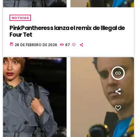
NOTICIAS
PinkPantheress lanza el remix de Illegal de
Four Tet
today
28 DE FEBRERO DE 2026
67
insert_link