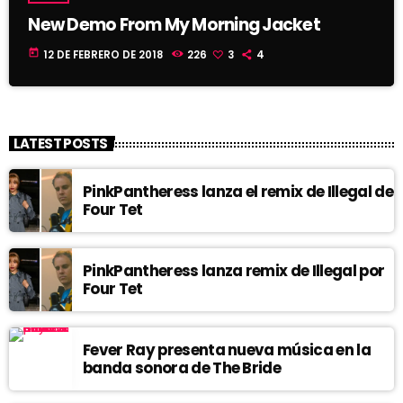
New Demo From My Morning Jacket
today
12 DE FEBRERO DE 2018
226
3
4
LATEST POSTS
PinkPantheress lanza el remix de Illegal de
Four Tet
PinkPantheress lanza remix de Illegal por
Four Tet
Fever Ray presenta nueva música en la
banda sonora de The Bride