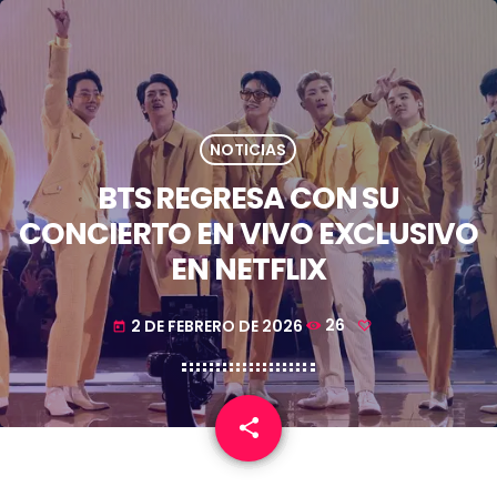
NOTICIAS
BTS REGRESA CON SU
CONCIERTO EN VIVO EXCLUSIVO
EN NETFLIX
2 DE FEBRERO DE 2026
26
today
share
email