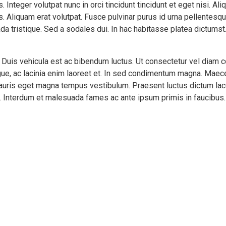
 Integer volutpat nunc in orci tincidunt tincidunt et eget nisi. A
. Aliquam erat volutpat. Fusce pulvinar purus id urna pellentesqu
da tristique. Sed a sodales dui. In hac habitasse platea dictums
. Duis vehicula est ac bibendum luctus. Ut consectetur vel diam
ue, ac lacinia enim laoreet et. In sed condimentum magna. Maece
mauris eget magna tempus vestibulum. Praesent luctus dictum lac
o. Interdum et malesuada fames ac ante ipsum primis in faucibus. C