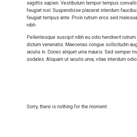
sagittis sapien. Vestibulum tempor tempus convallis.
feugiat nisl. Suspendisse placerat interdum faucibus
feugiat tempus ante. Proin rutrum eros sed malesua
nibh.
Pellentesque suscipit nibh eu odio hendrerit rutrum
dictum venenatis. Maecenas congue sollicitudin aug
iaculis in. Donec aliquet urna mauris. Sed semper 
sodales. Aliquam ut iaculis urna, vitae interdum odi
POLYBIUS RADIO SHOW EVENTOS
Sorry, there is nothing for the moment.