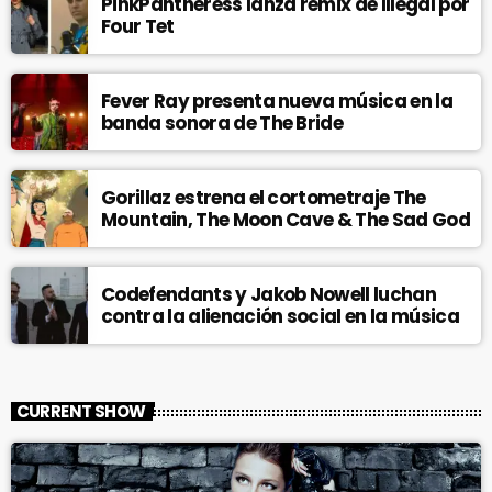
PinkPantheress lanza remix de Illegal por
Four Tet
Fever Ray presenta nueva música en la
banda sonora de The Bride
Gorillaz estrena el cortometraje The
Mountain, The Moon Cave & The Sad God
Codefendants y Jakob Nowell luchan
contra la alienación social en la música
CURRENT SHOW