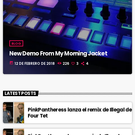
BLOG
New Demo From My Morning Jacket
today
12 DE FEBRERO DE 2018
226
3
4
LATEST POSTS
PinkPantheress lanza el remix de Illegal de
Four Tet