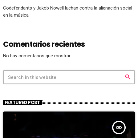
Codefendants y Jakob Nowell luchan contra la alienación social
en la música
Comentarios recientes
No hay comentarios que mostrar.
search
FEATURED POST
insert_link