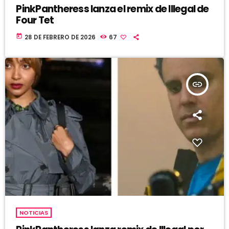
PinkPantheress lanza el remix de Illegal de
Four Tet
today
28 DE FEBRERO DE 2026
67
insert_link
NOTICIAS