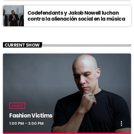
Codefendants y Jakob Nowell luchan
contra la alienación social en la música
CURRENT SHOW
DANCE
Fashion Victims
more_vert
1:00 PM - 3:00 PM