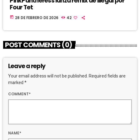
PinkPantheress lanza remix de Illegal por
Four Tet
today
28 DE FEBRERO DE 2026
42
POST COMMENTS (0)
Leave a reply
Your email address will not be published. Required fields are
marked *
COMMENT*
NAME*