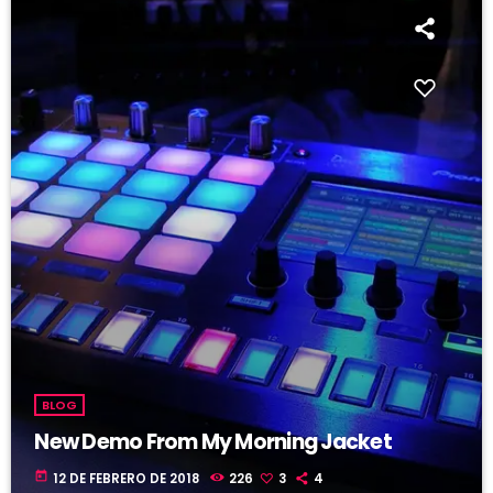
BLOG
New Demo From My Morning Jacket
today
12 DE FEBRERO DE 2018
226
3
4