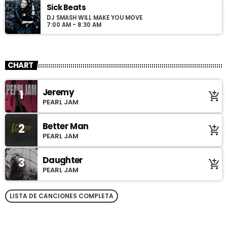
Sick Beats
DJ SMASH WILL MAKE YOU MOVE
7:00 AM - 8:30 AM
CHART
Jeremy
1
add_shopping_cart
PEARL JAM
Better Man
2
add_shopping_cart
PEARL JAM
Daughter
3
add_shopping_cart
PEARL JAM
LISTA DE CANCIONES COMPLETA