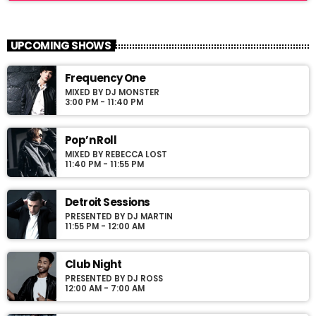
Fashion Victims
close
Every Afternoon With You!
UPCOMING SHOWS
For every Show page the timetable is auomatically generated
Frequency One
from the schedule, and you can set automatic carousels of
MIXED BY DJ MONSTER
Podcasts, Articles and Charts by simply choosing a category.
3:00 PM - 11:40 PM
Curabitur id lacus felis. Sed justo mauris, auctor eget tellus nec,
pellentesque varius mauris. Sed eu congue nulla, et tincidunt
justo. Aliquam semper faucibus odio id varius. Suspendisse
Pop’n Roll
varius laoreet sodales.
MIXED BY REBECCA LOST
11:40 PM - 11:55 PM
Detroit Sessions
PRESENTED BY DJ MARTIN
11:55 PM - 12:00 AM
Club Night
PRESENTED BY DJ ROSS
12:00 AM - 7:00 AM