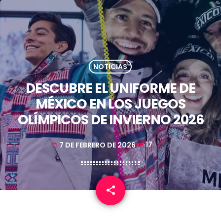
NOTICIAS
DESCUBRE EL UNIFORME DE
MÉXICO EN LOS JUEGOS
OLÍMPICOS DE INVIERNO 2026
7 DE FEBRERO DE 2026
17
today
share
email