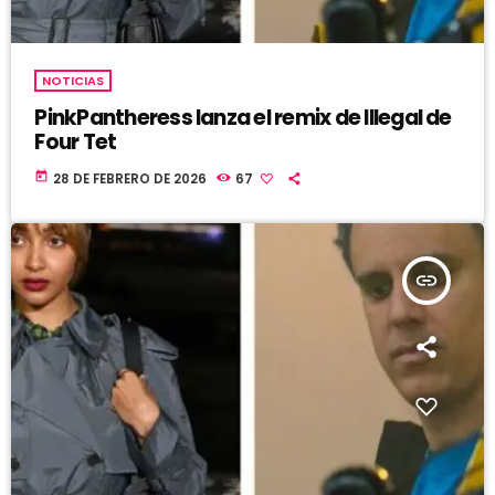
NOTICIAS
PinkPantheress lanza el remix de Illegal de
Four Tet
today
28 DE FEBRERO DE 2026
67
insert_link