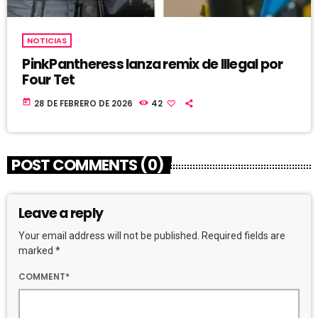
NOTICIAS
PinkPantheress lanza remix de Illegal por
Four Tet
today
28 DE FEBRERO DE 2026
42
POST COMMENTS (0)
Leave a reply
Your email address will not be published. Required fields are
marked *
COMMENT*