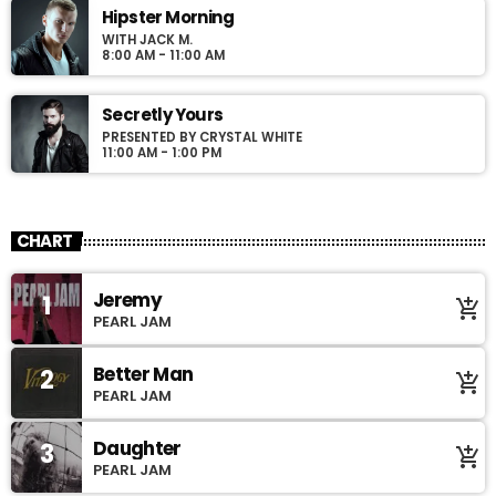
Hipster Morning
WITH JACK M.
8:00 AM - 11:00 AM
Secretly Yours
PRESENTED BY CRYSTAL WHITE
11:00 AM - 1:00 PM
CHART
Jeremy
1
add_shopping_cart
PEARL JAM
Better Man
2
add_shopping_cart
PEARL JAM
Daughter
3
add_shopping_cart
PEARL JAM