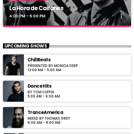
La Hora de Caifanes
more_vert
4:00 PM - 5:00 PM
La Hora de Caifanes
close
Las mejores canciones de Caifanes en La Freaky
UPCOMING SHOWS
Radio
aqui va mas fres
ChillBeats
PRESENTED BY MONICA DEEP
12:00 AM - 5:00 AM
Dance Hits
BY TOM CUFFIA
5:00 AM - 6:00 AM
TranceAmerica
MIXED BY THOMAS GREY
6:00 AM - 8:00 AM