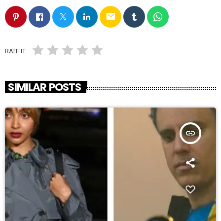
email
RATE IT
SIMILAR POSTS
insert_link