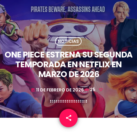
NOTICIAS
ONE PIECE ESTRENA SU SEGUNDA
TEMPORADA EN NETFLIX EN
MARZO DE 2026
11 DE FEBRERO DE 2026
25
today
share
email