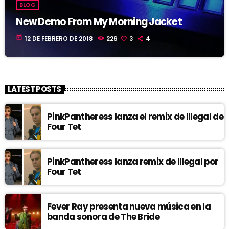
BLOG
New Demo From My Morning Jacket
today
12 DE FEBRERO DE 2018
226
3
4
LATEST POSTS
PinkPantheress lanza el remix de Illegal de
Four Tet
PinkPantheress lanza remix de Illegal por
Four Tet
Fever Ray presenta nueva música en la
banda sonora de The Bride