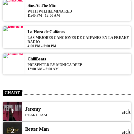
Sins At The Mic
WITH WILHELMINA RED
11:40 PM - 12:00 AM
La Hora de Caifanes
LAS MEJORES CANCIONES DE CAIFANES EN LA FREAKY
RADIO
4:00 PM - 5:00 PM
ChillBeats
PRESENTED BY MONICA DEEP
12:00 AM - 5:00 AM
CHART
Jeremy
1
add
PEARL JAM
Better Man
2
add