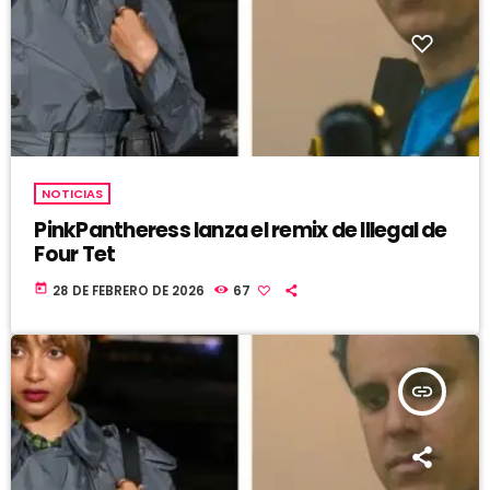
NOTICIAS
PinkPantheress lanza el remix de Illegal de
Four Tet
today
28 DE FEBRERO DE 2026
67
insert_link