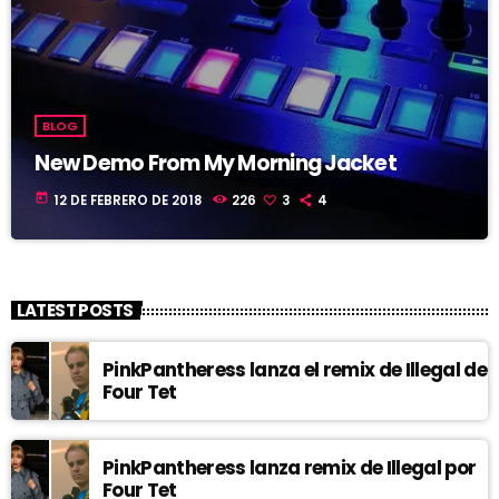
BLOG
New Demo From My Morning Jacket
today
12 DE FEBRERO DE 2018
226
3
4
LATEST POSTS
PinkPantheress lanza el remix de Illegal de
Four Tet
PinkPantheress lanza remix de Illegal por
Four Tet