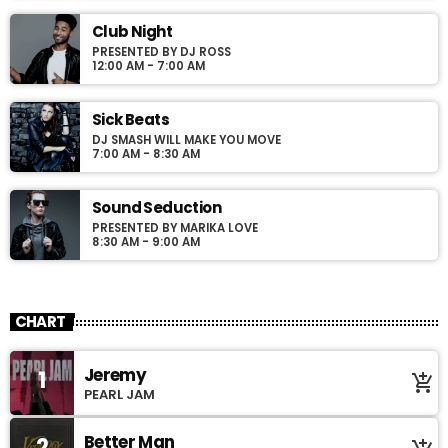
Club Night
PRESENTED BY DJ ROSS
12:00 AM - 7:00 AM
Sick Beats
DJ SMASH WILL MAKE YOU MOVE
7:00 AM - 8:30 AM
Sound Seduction
PRESENTED BY MARIKA LOVE
8:30 AM - 9:00 AM
CHART
Jeremy
1
add_shopping_cart
PEARL JAM
Better Man
2