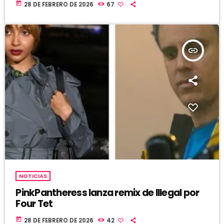
today
28 DE FEBRERO DE 2026
67
insert_link
NOTICIAS
PinkPantheress lanza remix de Illegal por
Four Tet
today
28 DE FEBRERO DE 2026
42