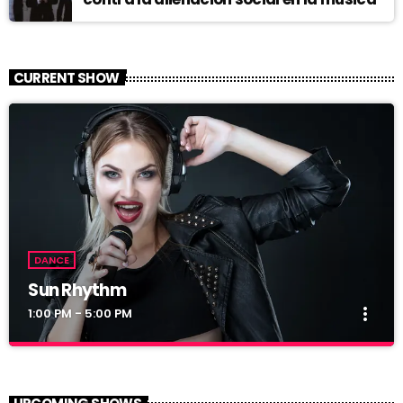
CURRENT SHOW
DANCE
Sun Rhythm
more_vert
1:00 PM - 5:00 PM
Sun Rhythm
close
With Malika