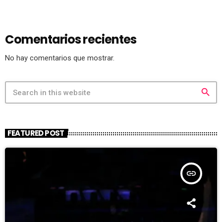
Comentarios recientes
No hay comentarios que mostrar.
search
FEATURED POST
insert_link