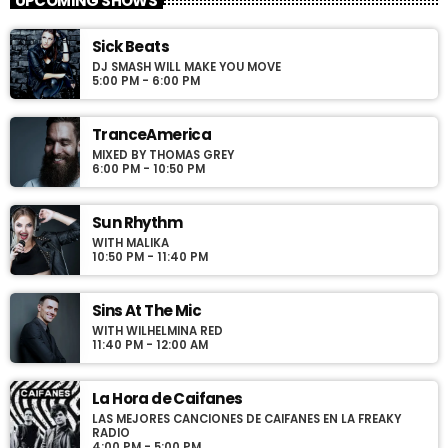
UPCOMING SHOWS
For every Show page the timetable is auomatically generated
Sick Beats
from the schedule, and you can set automatic carousels of
DJ SMASH WILL MAKE YOU MOVE
Podcasts, Articles and Charts by simply choosing a category.
5:00 PM - 6:00 PM
Curabitur id lacus felis. Sed justo mauris, auctor eget tellus nec,
pellentesque varius mauris. Sed eu congue nulla, et tincidunt
justo. Aliquam semper faucibus odio id varius. Suspendisse
TranceAmerica
varius laoreet sodales.
MIXED BY THOMAS GREY
6:00 PM - 10:50 PM
Sun Rhythm
WITH MALIKA
10:50 PM - 11:40 PM
Sins At The Mic
WITH WILHELMINA RED
11:40 PM - 12:00 AM
La Hora de Caifanes
LAS MEJORES CANCIONES DE CAIFANES EN LA FREAKY
RADIO
4:00 PM - 5:00 PM