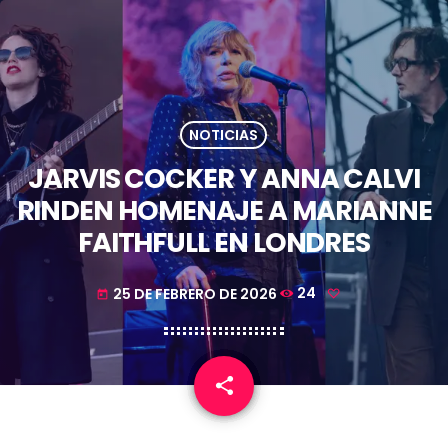
NOTICIAS
JARVIS COCKER Y ANNA CALVI
RINDEN HOMENAJE A MARIANNE
FAITHFULL EN LONDRES
25 DE FEBRERO DE 2026
24
today
share
email