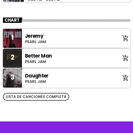
CHART
Jeremy
1
add_shopping_cart
PEARL JAM
Better Man
2
add_shopping_cart
PEARL JAM
Daughter
3
add_shopping_cart
PEARL JAM
LISTA DE CANCIONES COMPLETA