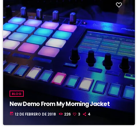
BLOG
New Demo From My Morning Jacket
today
12 DE FEBRERO DE 2018
226
3
4