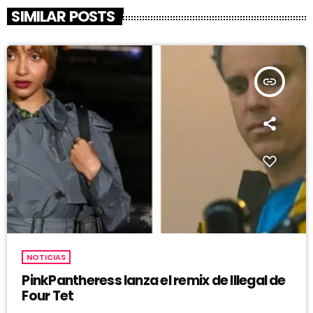
SIMILAR POSTS
insert_link
NOTICIAS
PinkPantheress lanza el remix de Illegal de
Four Tet