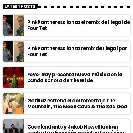
LATEST POSTS
PinkPantheress lanza el remix de Illegal de
Four Tet
PinkPantheress lanza remix de Illegal por
Four Tet
Fever Ray presenta nueva música en la
banda sonora de The Bride
Gorillaz estrena el cortometraje The
Mountain, The Moon Cave & The Sad God
Codefendants y Jakob Nowell luchan
contra la alienación social en la música