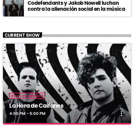
Codefendants y Jakob Nowell luchan
contra la alienación social en la música
CURRENT SHOW
ROCK EN ESPAÑOL
La Hora de Caifanes
more_vert
4:00 PM - 5:00 PM
La Hora de Caifanes
close