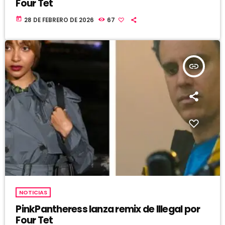
Four Tet
today
28 DE FEBRERO DE 2026
67
insert_link
NOTICIAS
PinkPantheress lanza remix de Illegal por
Four Tet