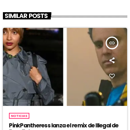
SIMILAR POSTS
insert_link
NOTICIAS
PinkPantheress lanza el remix de Illegal de