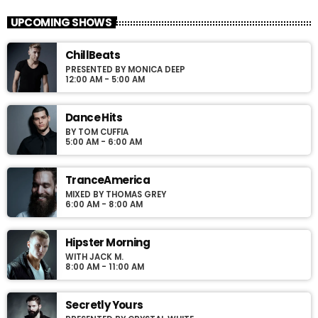
Las mejores canciones de Caifanes en La Freaky
UPCOMING SHOWS
Radio
aqui va mas fres
ChillBeats
PRESENTED BY MONICA DEEP
12:00 AM - 5:00 AM
Dance Hits
BY TOM CUFFIA
5:00 AM - 6:00 AM
TranceAmerica
MIXED BY THOMAS GREY
6:00 AM - 8:00 AM
Hipster Morning
WITH JACK M.
8:00 AM - 11:00 AM
Secretly Yours