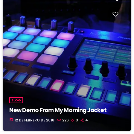
BLOG
New Demo From My Morning Jacket
today
12 DE FEBRERO DE 2018
226
3
4