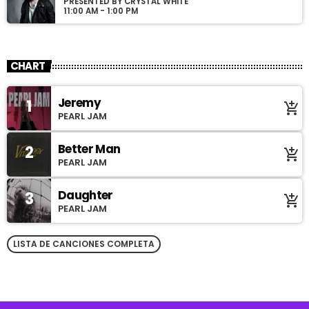
PRESENTED BY CRYSTAL WHITE
11:00 AM - 1:00 PM
CHART
Jeremy
1
add_shopping_cart
PEARL JAM
Better Man
2
add_shopping_cart
PEARL JAM
Daughter
3
add_shopping_cart
PEARL JAM
LISTA DE CANCIONES COMPLETA