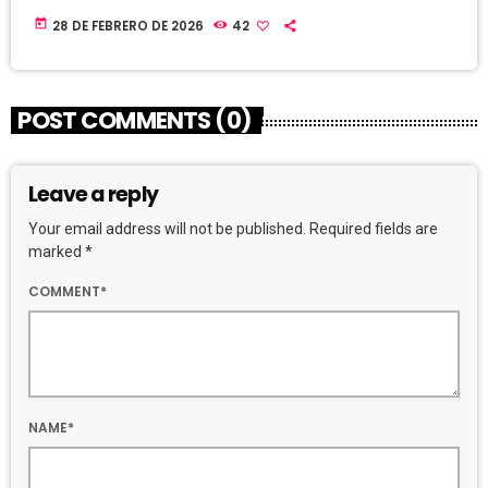
today
28 DE FEBRERO DE 2026
42
POST COMMENTS (0)
Leave a reply
Your email address will not be published. Required fields are
marked *
COMMENT*
NAME*