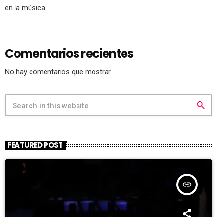
en la música
Comentarios recientes
No hay comentarios que mostrar.
search
FEATURED POST
insert_link