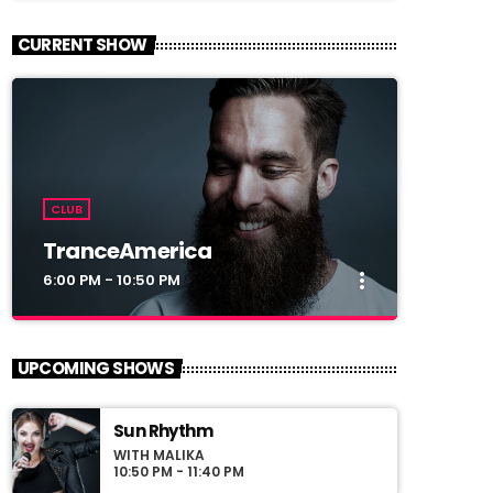
CURRENT SHOW
CLUB
TranceAmerica
more_vert
6:00 PM - 10:50 PM
close
TranceAmerica
UPCOMING SHOWS
Mixed by Thomas Grey
Sun Rhythm
For every Show page the timetable is
WITH MALIKA
auomatically generated from the schedule,
10:50 PM - 11:40 PM
and you can set automatic carousels of