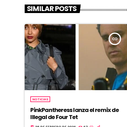
SIMILAR POSTS
insert_link
NOTICIAS
PinkPantheress lanza el remix de
Illegal de Four Tet
today