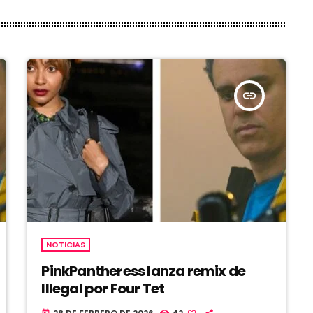
insert_link
NOTICIAS
PinkPantheress lanza remix de
Illegal por Four Tet
today