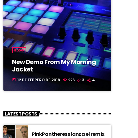
BLOG
New Demo From My Morning
Jacket
12 DE FEBRERO DE 2018
226
3
4
today
LATEST POSTS
PinkPantheress lanza el remix