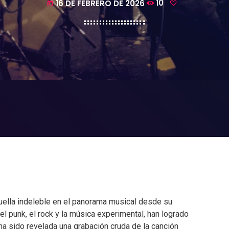
16 DE FEBRERO DE 2026
10
today
uella indeleble en el panorama musical desde su
el punk, el rock y la música experimental, han logrado
a sido revelada una grabación cruda de la canción