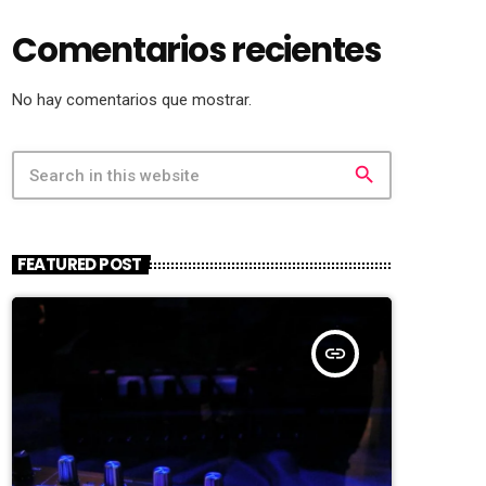
Comentarios recientes
No hay comentarios que mostrar.
search
FEATURED POST
insert_link