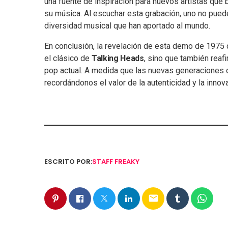
una fuente de inspiración para nuevos artistas que
su música. Al escuchar esta grabación, uno no puede
diversidad musical que han aportado al mundo.
En conclusión, la revelación de esta demo de 1975 
el clásico de
Talking Heads
, sino que también reaf
pop actual. A medida que las nuevas generaciones d
recordándonos el valor de la autenticidad y la innov
ESCRITO POR:
STAFF FREAKY
email