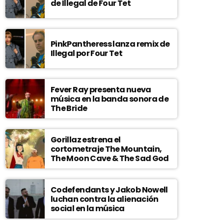
de Illegal de Four Tet
PinkPantheress lanza remix de
Illegal por Four Tet
Fever Ray presenta nueva
música en la banda sonora de
The Bride
Gorillaz estrena el
cortometraje The Mountain,
The Moon Cave & The Sad God
Codefendants y Jakob Nowell
luchan contra la alienación
social en la música