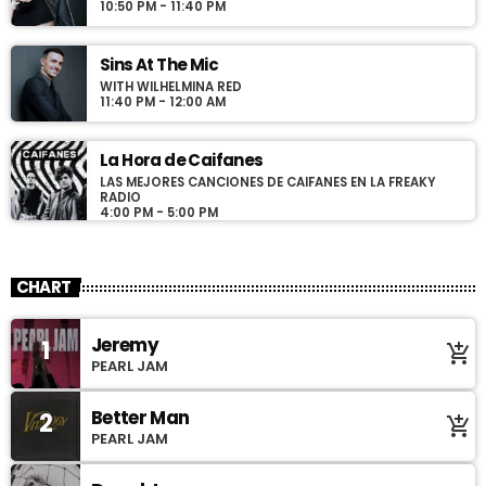
10:50 PM - 11:40 PM
Sins At The Mic
WITH WILHELMINA RED
11:40 PM - 12:00 AM
La Hora de Caifanes
LAS MEJORES CANCIONES DE CAIFANES EN LA FREAKY
RADIO
4:00 PM - 5:00 PM
CHART
Jeremy
1
add_shopping_cart
PEARL JAM
Better Man
2
add_shopping_cart
PEARL JAM