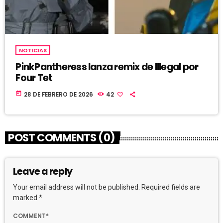
NOTICIAS
PinkPantheress lanza remix de Illegal por
Four Tet
today
28 DE FEBRERO DE 2026
42
POST COMMENTS (0)
Leave a reply
Your email address will not be published. Required fields are
marked *
COMMENT*