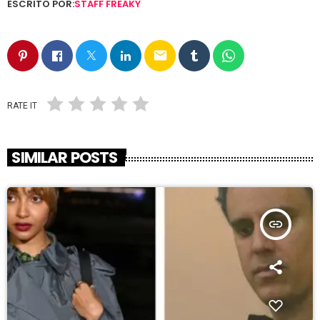
ESCRITO POR:
STAFF FREAKY
email
RATE IT
SIMILAR POSTS
insert_link