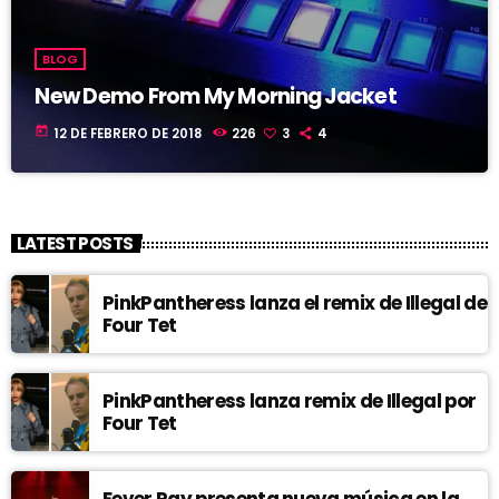
BLOG
New Demo From My Morning Jacket
today
12 DE FEBRERO DE 2018
226
3
4
LATEST POSTS
PinkPantheress lanza el remix de Illegal de
Four Tet
PinkPantheress lanza remix de Illegal por
Four Tet