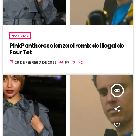
NOTICIAS
PinkPantheress lanza el remix de Illegal de
Four Tet
today
28 DE FEBRERO DE 2026
67
insert_link