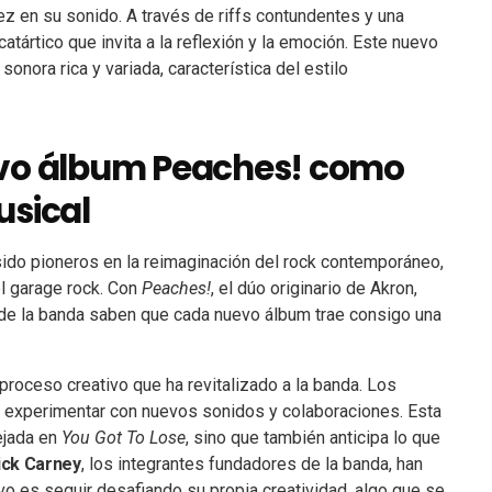
z en su sonido. A través de riffs contundentes y una
atártico que invita a la reflexión y la emoción. Este nuevo
onora rica y variada, característica del estilo
evo álbum Peaches! como
usical
ido pioneros en la reimaginación del rock contemporáneo,
l garage rock. Con
Peaches!
, el dúo originario de Akron,
 de la banda saben que cada nuevo álbum trae consigo una
oceso creativo que ha revitalizado a la banda. Los
te experimentar con nuevos sonidos y colaboraciones. Esta
ejada en
You Got To Lose
, sino que también anticipa lo que
ick Carney
, los integrantes fundadores de la banda, han
vo es seguir desafiando su propia creatividad, algo que se