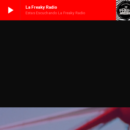
play_arrow
La Freaky Radio
Estas Escuchando La Freaky Radio
play_arrow
La Freaky Radio
Estas escuchando La Freaky Radio