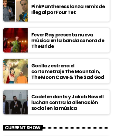
PinkPantheress lanza remix de
Illegal por Four Tet
Fever Ray presenta nueva
música en la banda sonora de
The Bride
Gorillaz estrena el
cortometraje The Mountain,
The Moon Cave & The Sad God
Codefendants y Jakob Nowell
luchan contra la alienación
social en la música
CURRENT SHOW