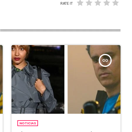
RATE IT
insert_link
NOTICIAS