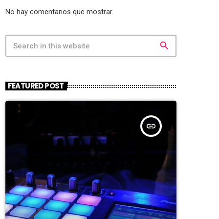
No hay comentarios que mostrar.
search
FEATURED POST
insert_link