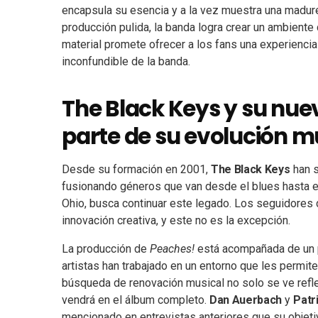
encapsula su esencia y a la vez muestra una madure
producción pulida, la banda logra crear un ambiente c
material promete ofrecer a los fans una experiencia s
inconfundible de la banda.
The Black Keys y su nu
parte de su evolución m
Desde su formación en 2001,
The Black Keys
han s
fusionando géneros que van desde el blues hasta e
Ohio, busca continuar este legado. Los seguidores
innovación creativa, y este no es la excepción.
La producción de
Peaches!
está acompañada de un pr
artistas han trabajado en un entorno que les permi
búsqueda de renovación musical no solo se ve refl
vendrá en el álbum completo.
Dan Auerbach
y
Patr
mencionado en entrevistas anteriores que su objeti