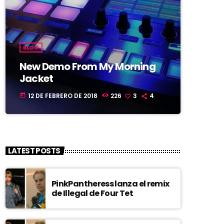
BLOG
New Demo From My Morning
Jacket
12 DE FEBRERO DE 2018
226
3
4
today
LATEST POSTS
PinkPantheress lanza el remix
de Illegal de Four Tet