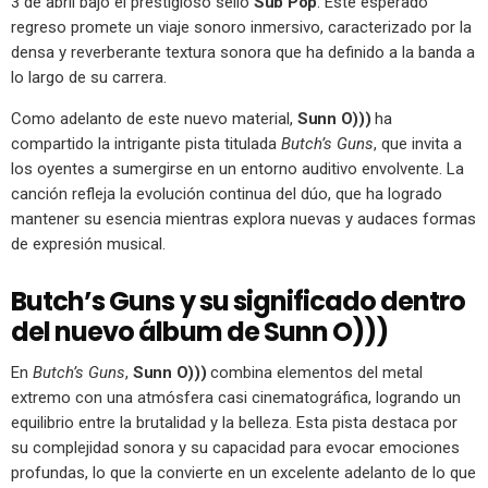
3 de abril bajo el prestigioso sello
Sub Pop
. Este esperado
regreso promete un viaje sonoro inmersivo, caracterizado por la
densa y reverberante textura sonora que ha definido a la banda a
lo largo de su carrera.
Como adelanto de este nuevo material,
Sunn O)))
ha
compartido la intrigante pista titulada
Butch’s Guns
, que invita a
los oyentes a sumergirse en un entorno auditivo envolvente. La
canción refleja la evolución continua del dúo, que ha logrado
mantener su esencia mientras explora nuevas y audaces formas
de expresión musical.
Butch’s Guns y su significado dentro
del nuevo álbum de Sunn O)))
En
Butch’s Guns
,
Sunn O)))
combina elementos del metal
extremo con una atmósfera casi cinematográfica, logrando un
equilibrio entre la brutalidad y la belleza. Esta pista destaca por
su complejidad sonora y su capacidad para evocar emociones
profundas, lo que la convierte en un excelente adelanto de lo que