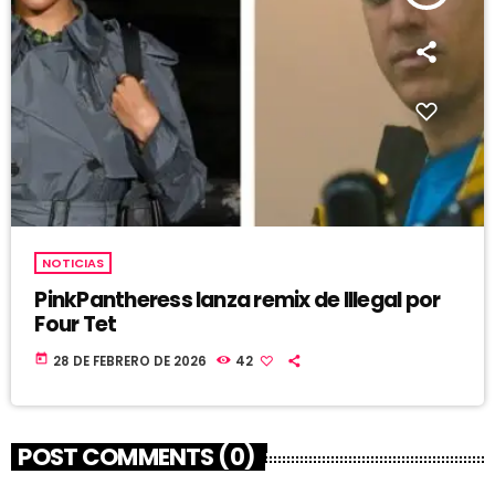
NOTICIAS
PinkPantheress lanza remix de Illegal por
Four Tet
today
28 DE FEBRERO DE 2026
42
POST COMMENTS (0)