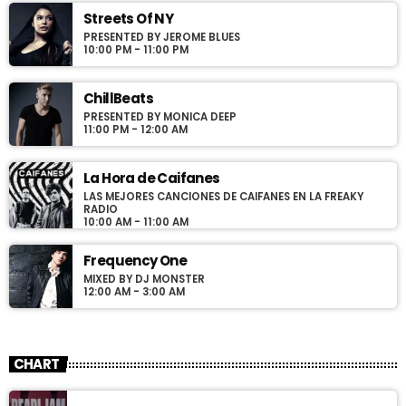
justo. Aliquam semper faucibus odio id varius. Suspendisse
Streets Of NY
varius laoreet sodales.
PRESENTED BY JEROME BLUES
10:00 PM - 11:00 PM
ChillBeats
PRESENTED BY MONICA DEEP
11:00 PM - 12:00 AM
La Hora de Caifanes
LAS MEJORES CANCIONES DE CAIFANES EN LA FREAKY
RADIO
10:00 AM - 11:00 AM
Frequency One
MIXED BY DJ MONSTER
12:00 AM - 3:00 AM
CHART