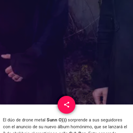
share
email
El dúo de drone metal
Sunn O)))
sorprende a sus seguidores
con el anuncio de su nuevo álbum homónimo, que se lanzará el