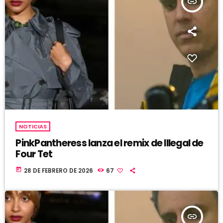
insert_link
NOTICIAS
PinkPantheress lanza el remix de Illegal de
Four Tet
today
28 DE FEBRERO DE 2026
67
insert_link