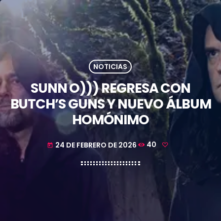
NOTICIAS
SUNN O))) REGRESA CON
BUTCH’S GUNS Y NUEVO ÁLBUM
HOMÓNIMO
24 DE FEBRERO DE 2026
40
today