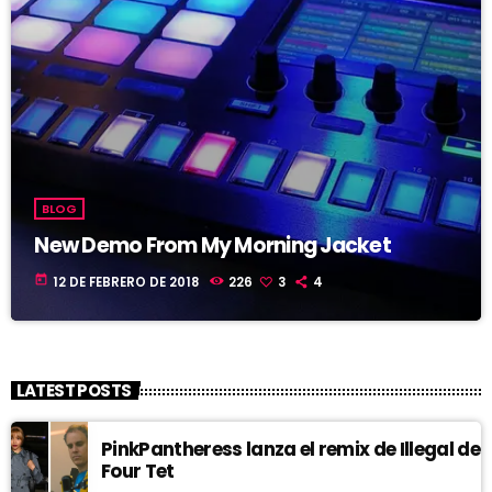
BLOG
New Demo From My Morning Jacket
today
12 DE FEBRERO DE 2018
226
3
4
LATEST POSTS
PinkPantheress lanza el remix de Illegal de
Four Tet