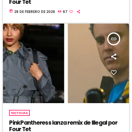
Four Tet
today
28 DE FEBRERO DE 2026
67
insert_link
NOTICIAS
PinkPantheress lanza remix de Illegal por
Four Tet