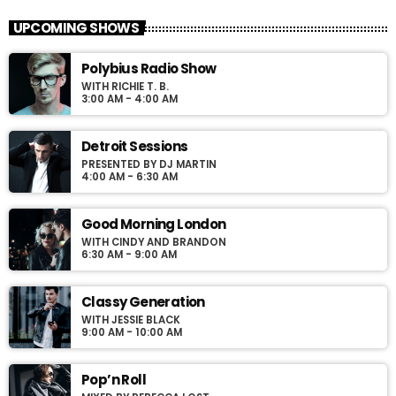
Presented by Jerome Blues
UPCOMING SHOWS
For every Show page the timetable is auomatically generated
Polybius Radio Show
from the schedule, and you can set automatic carousels of
WITH RICHIE T. B.
Podcasts, Articles and Charts by simply choosing a category.
3:00 AM - 4:00 AM
Curabitur id lacus felis. Sed justo mauris, auctor eget tellus nec,
pellentesque varius mauris. Sed eu congue nulla, et tincidunt
justo. Aliquam semper faucibus odio id varius. Suspendisse
Detroit Sessions
varius laoreet sodales.
PRESENTED BY DJ MARTIN
4:00 AM - 6:30 AM
Good Morning London
WITH CINDY AND BRANDON
6:30 AM - 9:00 AM
Classy Generation
WITH JESSIE BLACK
9:00 AM - 10:00 AM
Pop’n Roll