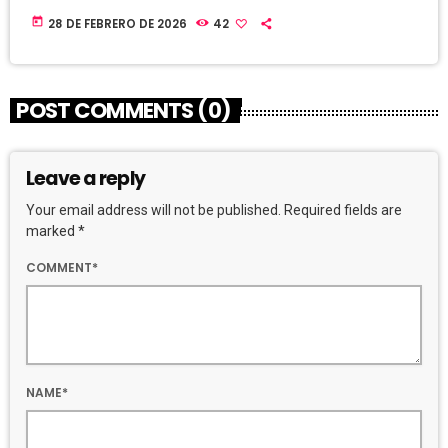
today
28 DE FEBRERO DE 2026
42
POST COMMENTS (0)
Leave a reply
Your email address will not be published. Required fields are
marked *
COMMENT*
NAME*