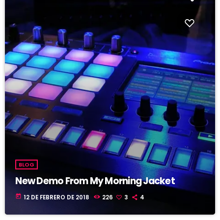
BLOG
New Demo From My Morning Jacket
today
12 DE FEBRERO DE 2018
226
3
4