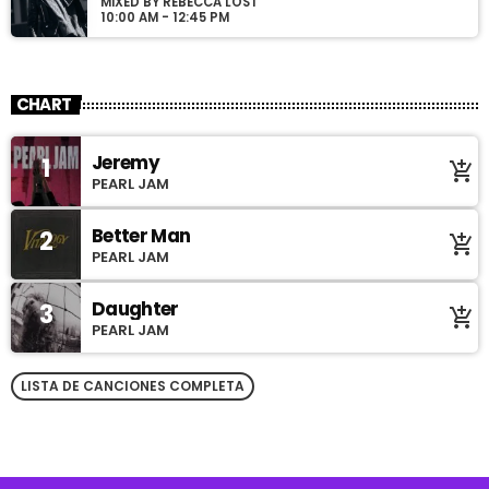
MIXED BY REBECCA LOST
10:00 AM - 12:45 PM
CHART
Jeremy
1
add_shopping_cart
PEARL JAM
Better Man
2
add_shopping_cart
PEARL JAM
Daughter
3
add_shopping_cart
PEARL JAM
LISTA DE CANCIONES COMPLETA