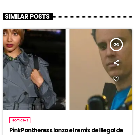
SIMILAR POSTS
insert_link
NOTICIAS
PinkPantheress lanza el remix de Illegal de