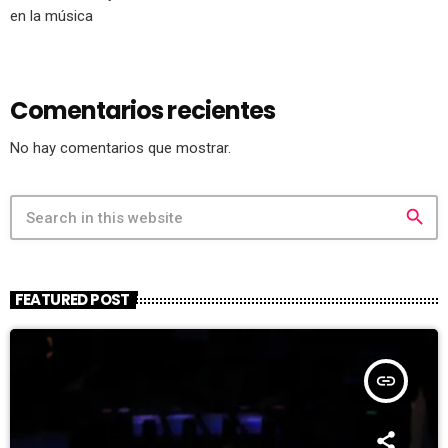
en la música
Comentarios recientes
No hay comentarios que mostrar.
search
FEATURED POST
insert_link