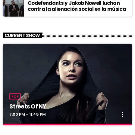
Codefendants y Jakob Nowell luchan
contra la alienación social en la música
CURRENT SHOW
POP
Streets Of NY
more_vert
7:00 PM - 11:45 PM
Streets Of NY
close