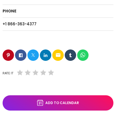
PHONE
+1 866-363-4377
email
RATE IT
ADD TO CALENDAR